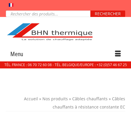
Recherche
RECHERCHER
de
produits
Menu
TÉL. FRANCE : 06 70 72 60 08 - TÉL. BELGIQUE/EUROPE : +32 (0)57 46 67 25
Accueil
»
Nos produits
»
Câbles chauffants
»
Câbles
chauffants à résistance constante EC