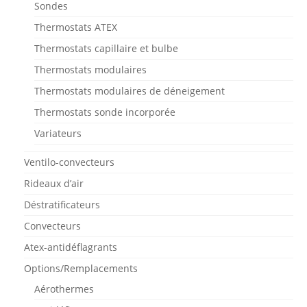
Sondes
la
Thermostats ATEX
page
du
Thermostats capillaire et bulbe
produit
Thermostats modulaires
Thermostats modulaires de déneigement
Thermostats sonde incorporée
Variateurs
Ventilo-convecteurs
Rideaux d’air
Déstratificateurs
Convecteurs
Atex-antidéflagrants
Options/Remplacements
Aérothermes