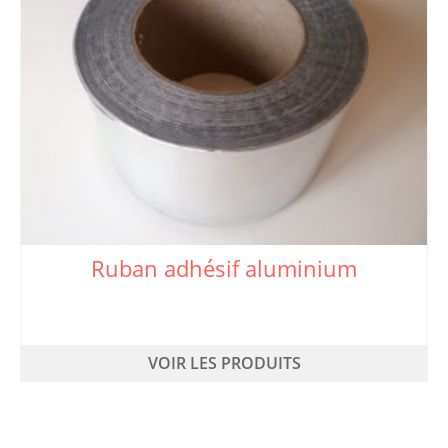
Ruban adhésif aluminium
VOIR LES PRODUITS
Ce
produit