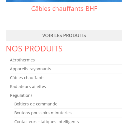
la
Câbles chauffants BHF
page
du
produit
VOIR LES PRODUITS
Ce
NOS PRODUITS
produit
a
Aérothermes
plusieurs
Appareils rayonnants
variations.
Câbles chauffants
Les
Radiateurs ailettes
options
Régulations
peuvent
Boîtiers de commande
être
Boutons poussoirs minuteries
choisies
Contacteurs statiques intelligents
sur