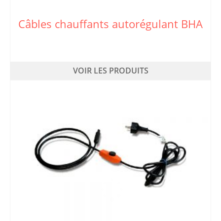
Câbles chauffants autorégulant BHA
VOIR LES PRODUITS
Ce
produit
a
plusieurs
variations.
Les
options
peuvent
être
choisies